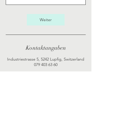
n
.
Weiter
Kontaktangaben
Industriestrasse 5, 5242 Lupfig, Switzerland
079 403 63 60
© 2026 Monika Wernli.
Erstellt mit
Wix.com