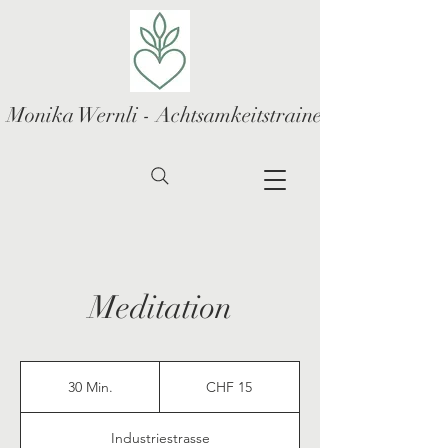
Monika Wernli - Achtsamkeitstrainerin und Wegbe
Meditation
15
Schweizer
30 Min.
3
CHF 15
Franken
0
M
Industriestrasse
i